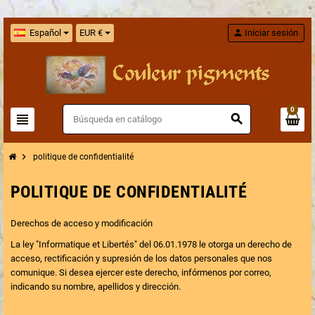
Español
EUR €
person
Iniciar sesión
0
view_headline
search
chevron_right
politique de confidentialité
POLITIQUE DE CONFIDENTIALITÉ
Derechos de acceso y modificación
La ley "Informatique et Libertés" del 06.01.1978 le otorga un derecho de
acceso, rectificación y supresión de los datos personales que nos
comunique. Si desea ejercer este derecho, infórmenos por correo,
indicando su nombre, apellidos y dirección.