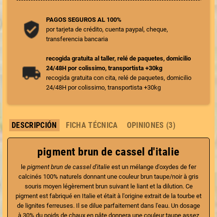
PAGOS SEGUROS AL 100%
por tarjeta de crédito, cuenta paypal, cheque,
transferencia bancaria
recogida gratuita al taller, relé de paquetes, domicilio
24/48H por colissimo, transportista +30kg
recogida gratuita con cita, relé de paquetes, domicilio
24/48H por colissimo, transportista +30kg
DESCRIPCIÓN
FICHA TÉCNICA
OPINIONES (3)
pigment brun de cassel d'italie
le
pigment brun de cassel d'italie
est un mélange d'oxydes de fer
calcinés 100% naturels donnant une couleur brun taupe/noir à gris
souris moyen légèrement brun suivant le liant et la dilution. Ce
pigment est fabriqué en Italie et était à l'origine extrait de la tourbe et
de lignites ferreuses. Il se dilue parfaitement dans l'eau. Un dosage
à 30% du poids de chaux en pâte donnera une couleur taupe assez