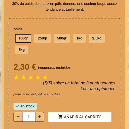
30% du poids de chaux en pâte donnera une couleur taupe assez
tendance actuellement.
poids
100gr
250gr
500gr
1kg
2.5kg
5kg
2,30 €
Impuestos incluidos





(5/5) sobre un total de 3 puntuaciones
Leer las opiniones
preparación del pedido en 5 días
en stock
check
shopping_cart
remove
add
AÑADIR AL CARRITO