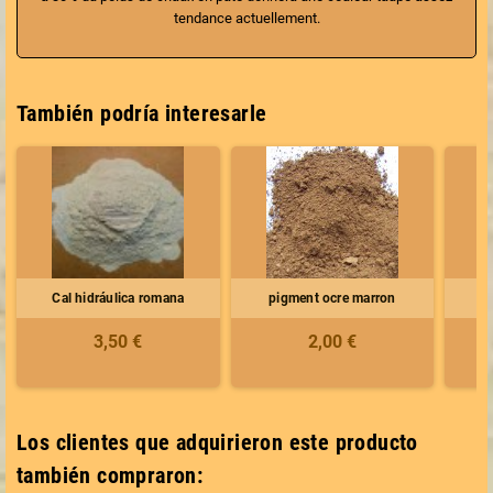
tendance actuellement.
También podría interesarle
Cal hidráulica romana
pigment ocre marron
pi
3,50 €
2,00 €
Los clientes que adquirieron este producto
también compraron: