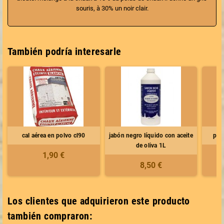
souris, à 30% un noir clair.
También podría interesarle
cal aérea en polvo cl90
jabón negro líquido con aceite
pig
de oliva 1L
1,90 €
8,50 €
Los clientes que adquirieron este producto
también compraron: