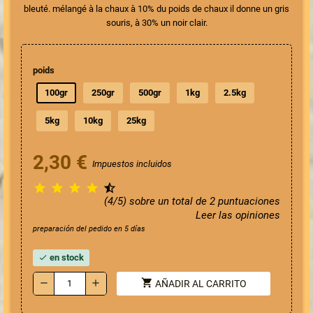
bleuté. mélangé à la chaux à 10% du poids de chaux il donne un gris
souris, à 30% un noir clair.
poids
100gr
250gr
500gr
1kg
2.5kg
5kg
10kg
25kg
2,30 €
Impuestos incluidos





(4/5) sobre un total de 2 puntuaciones
Leer las opiniones
preparación del pedido en 5 días
en stock
check
shopping_cart
remove
add
AÑADIR AL CARRITO