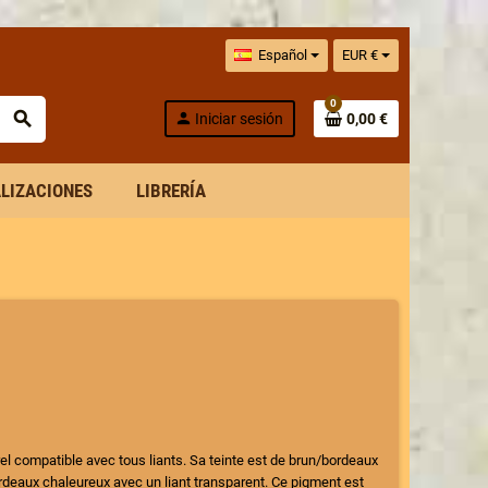
Español
EUR €
0
search
person
Iniciar sesión
0,00 €
ALIZACIONES
LIBRERÍA
el compatible avec tous liants. Sa teinte est de brun/bordeaux
rdeaux chaleureux avec un liant transparent. Ce pigment est