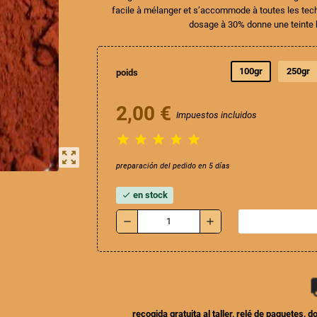
facile à mélanger et s’accommode à toutes les tech
dosage à 30% donne une teinte 
100gr
250gr
poids
2,00 €
Impuestos incluidos





zoom_out_map
preparación del pedido en 5 días
en stock
check
remove
add
recogida gratuita al taller, relé de paquetes, 