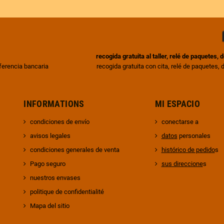
recogida gratuita al taller, relé de paquetes,
sferencia bancaria
recogida gratuita con cita, relé de paquetes,
INFORMATIONS
MI ESPACIO
condiciones de envío
conectarse a
avisos legales
datos
personales
condiciones generales de venta
histórico de pedido
s
Pago seguro
sus direccione
s
nuestros envases
politique de confidentialité
Mapa del sitio