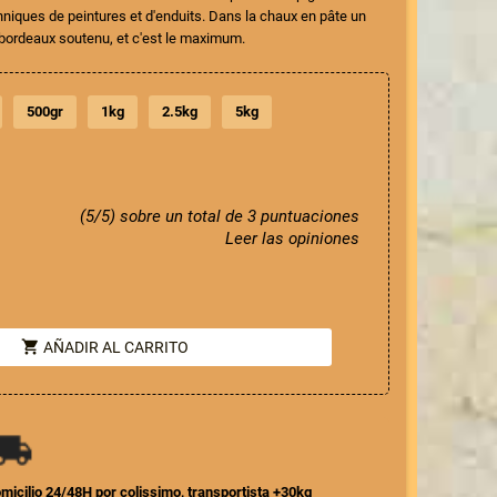
niques de peintures et d'enduits. Dans la chaux en pâte un
bordeaux soutenu, et c'est le maximum.
500gr
1kg
2.5kg
5kg
(5/5) sobre un total de 3 puntuaciones
Leer las opiniones
shopping_cart
AÑADIR AL CARRITO
domicilio 24/48H por colissimo, transportista +30kg