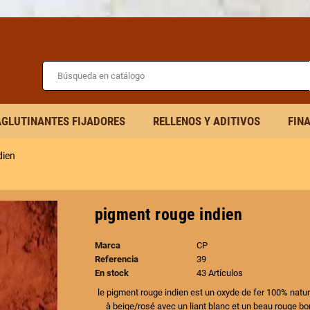
AGLUTINANTES FIJADORES
RELLENOS Y ADITIVOS
FIN
dien
pigment rouge indien
Marca
CP
Referencia
39
En stock
43 Artículos
le pigment rouge indien est un oxyde de fer 100% natur
à beige/rosé avec un liant blanc et un beau rouge bo