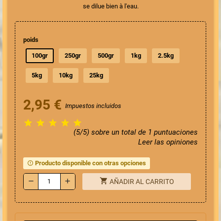
se dilue bien à l'eau.
poids
100gr
250gr
500gr
1kg
2.5kg
5kg
10kg
25kg
2,95 €
Impuestos incluidos





(5/5) sobre un total de 1 puntuaciones
Leer las opiniones
Producto disponible con otras opciones
error_outline
shopping_cart
remove
add
AÑADIR AL CARRITO