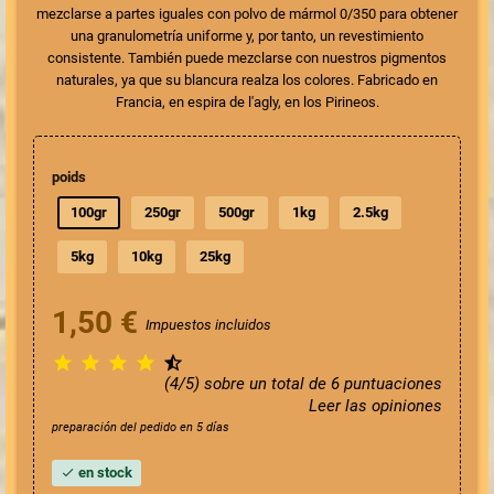
mezclarse a partes iguales con polvo de mármol 0/350 para obtener
una granulometría uniforme y, por tanto, un revestimiento
consistente. También puede mezclarse con nuestros
pigmentos
naturales
, ya que su blancura realza los colores. Fabricado en
Francia, en
espira de l'agly
, en los Pirineos.
poids
100gr
250gr
500gr
1kg
2.5kg
5kg
10kg
25kg
1,50 €
Impuestos incluidos





(4/5) sobre un total de 6 puntuaciones
Leer las opiniones
preparación del pedido en 5 días
en stock
check