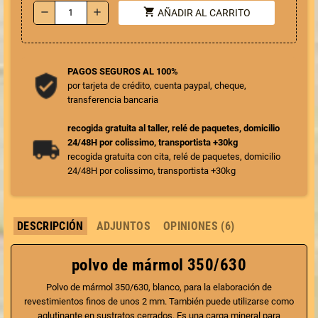
shopping_cart
remove
add
AÑADIR AL CARRITO
PAGOS SEGUROS AL 100%
por tarjeta de crédito, cuenta paypal, cheque,
transferencia bancaria
recogida gratuita al taller, relé de paquetes, domicilio
24/48H por colissimo, transportista +30kg
recogida gratuita con cita, relé de paquetes, domicilio
24/48H por colissimo, transportista +30kg
DESCRIPCIÓN
ADJUNTOS
OPINIONES (6)
polvo de mármol 350/630
Polvo de mármol 350/630, blanco, para la elaboración de
revestimientos finos de unos 2 mm. También puede utilizarse como
aglutinante en sustratos cerrados. Es una carga mineral para