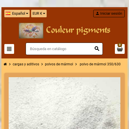
Español
EUR €
person
Iniciar sesión
0
view_headline
search
chevron_right
chevron_right
chevron_right
cargas y aditivos
polvos de mármol
polvo de mármol 350/630