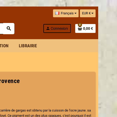
Français
EUR €
0
search
person
Connexion
0,00 €
ITION
LIBRAIRIE
provence
arrière de gargas est obtenu par la cuisson de l'ocre jaune. sa
loyé. Ce pigment est un des plus opaques, c'est pourquoi il est