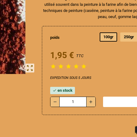
utilisé souvent dans la peinture à la farine afin de bi
techniques de peinture (caséine, peinture à la farine pou
peau, oeuf, gomme laq
100gr
250gr
poids
1,95 €
TTC





zoom_out_map
EXPEDITION SOUS 5 JOURS
en stock
check
remove
add