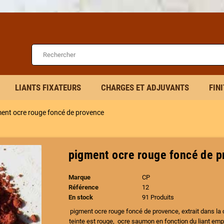
LIANTS FIXATEURS
CHARGES ET ADJUVANTS
FIN
ent ocre rouge foncé de provence
pigment ocre rouge foncé de 
Marque
CP
Référence
12
En stock
91 Produits
pigment ocre rouge foncé de provence, extrait dans la c
teinte est rouge, ocre saumon en fonction du liant emp