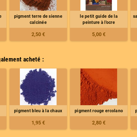
e
pigment terre de sienne
le petit guide de la
sa
calcinée
peinture à l'ocre
2,50 €
5,00 €
galement acheté :
pigment bleu à la chaux
pigment rouge ercolano
1,95 €
2,80 €