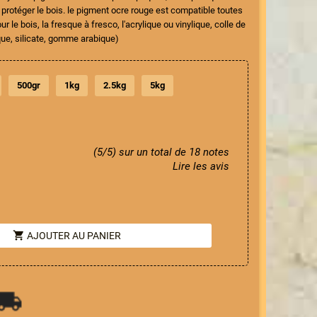
en protéger le bois. le pigment ocre rouge est compatible toutes
r le bois, la fresque à fresco, l'acrylique ou vinylique, colle de
ue, silicate, gomme arabique)
500gr
1kg
2.5kg
5kg
(5/5) sur un total de 18 notes
Lire les avis
shopping_cart
AJOUTER AU PANIER