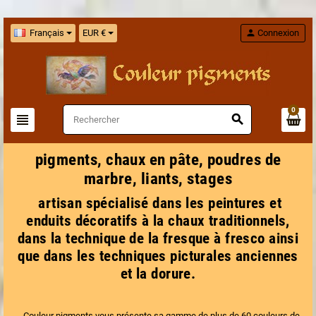
Français
EUR €
person
Connexion
0
view_headline
search
pigments, chaux en pâte, poudres de
marbre, liants, stages
artisan spécialisé dans les peintures et
enduits décoratifs à la chaux traditionnels,
dans la technique de la fresque à fresco ainsi
que dans les techniques picturales anciennes
et la dorure.
Couleur pigments vous présente sa gamme de plus de 60 couleurs de