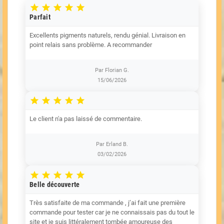





Parfait
Excellents pigments naturels, rendu génial. Livraison en
point relais sans problème. A recommander
Par Florian G.
15/06/2026





Le client n'a pas laissé de commentaire.
Par Erland B.
03/02/2026





Belle découverte
Très satisfaite de ma commande , j’ai fait une première
commande pour tester car je ne connaissais pas du tout le
site et je suis littéralement tombée amoureuse des