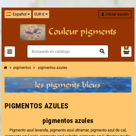
Español
EUR €
person
Iniciar sesión
0
view_headline
search
chevron_right
chevron_right
pigmentos
pigmentos azules
PIGMENTOS AZULES
pigmentos azules
Pigmento azul lavanda, pigmento azul ultramar, pigmento azul de cal,