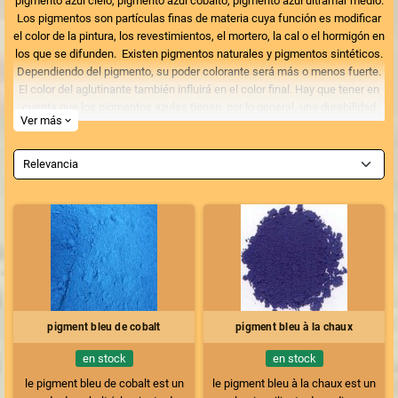
pigmento azul cielo, pigmento azul cobalto, pigmento azul ultramar medio.
Los pigmentos son partículas finas de materia cuya función es modificar
el color de la pintura, los revestimientos, el mortero, la cal o el hormigón en
los que se difunden. Existen pigmentos naturales y pigmentos sintéticos.
Dependiendo del pigmento, su poder colorante será más o menos fuerte.
El color del aglutinante también influirá en el color final. Hay que tener en
cuenta que los pigmentos azules tienen, por lo general, una durabilidad
Ver más
expand_more
media en exteriores, independientemente del aglutinante.
Relevancia
pigment bleu de cobalt
pigment bleu à la chaux
en stock
en stock
le pigment bleu de cobalt est un
le pigment bleu à la chaux est un