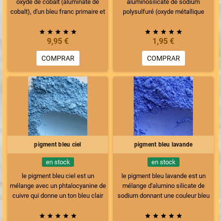
oxyde de cobalt (aluminate de
aluminosilicate de sodium
cobalt), d'un bleu franc primaire et
polysulfuré (oxyde métallique
opaque, d'une belle luminosité.
synthétique fixé sur base
C'est le bleu de prédilection
minérale) . Sa couleur est bleu










9,95 €
1,95 €
utilisable dans toutes techniques
primaire lavande assez violacé. le
de peinture (acrylique, huile
pigment bleu à la chaux est
COMPRAR
COMPRAR
gouache, gommes,résines,colles)
compatible toutes techniques et
car il est stable et couvrant,
tous liants. Néanmoins pour le
convient particulièrement bien
diluer il sera nécessaire de lui
pour la fresque.
ajouter en plus de l'eau un peu
d'alcool ménager à 95° et du
savon noir liquide
pigment bleu ciel
pigment bleu lavande
en stock
en stock
le pigment bleu ciel est un
le pigment bleu lavande est un
mélange avec un phtalocyanine de
mélange d'alumino silicate de
cuivre qui donne un ton bleu clair
sodium donnant une couleur bleu
primaire légèrement vert et assez
lavande clair légèrement violacée.
doux, pastel. Compatible toutes
Pigment à 75% naturel, se









