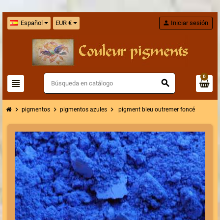
Español
EUR €
person
Iniciar sesión
0
view_headline
search
chevron_right
chevron_right
chevron_right
pigmentos
pigmentos azules
pigment bleu outremer foncé