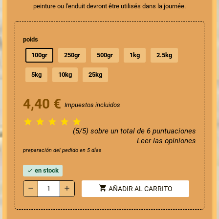
peinture ou l'enduit devront être utilisés dans la journée.
poids
100gr
250gr
500gr
1kg
2.5kg
5kg
10kg
25kg
4,40 €
Impuestos incluidos





(5/5) sobre un total de 6 puntuaciones
Leer las opiniones
preparación del pedido en 5 días
en stock
check
shopping_cart
remove
add
AÑADIR AL CARRITO