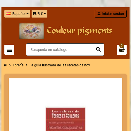
Español
EUR €
person
Iniciar sesión
0
view_headline
search
chevron_right
chevron_right
librería
la guía ilustrada de las recetas de hoy