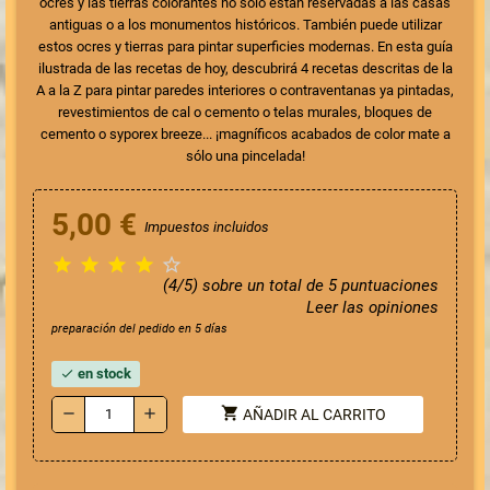
ocres y las tierras colorantes
no sólo están reservadas a las casas
antiguas o a los monumentos históricos. También puede utilizar
estos ocres y tierras para pintar superficies modernas. En esta guía
ilustrada de las recetas de hoy, descubrirá 4 recetas descritas de la
A a la Z para pintar paredes interiores o contraventanas ya pintadas,
revestimientos de
ca
l o cemento o telas murales, bloques de
cemento o syporex breeze... ¡magníficos acabados de color mate a
sólo una pincelada!
5,00 €
Impuestos incluidos





(4/5) sobre un total de 5 puntuaciones
Leer las opiniones
preparación del pedido en 5 días
en stock
check
shopping_cart
remove
add
AÑADIR AL CARRITO