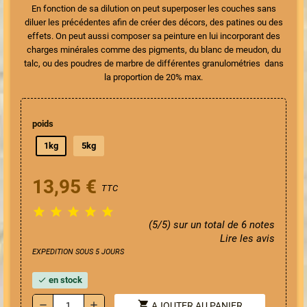
En fonction de sa dilution on peut superposer les couches sans
diluer les précédentes afin de créer des décors, des patines ou des
effets. On peut aussi composer sa peinture en lui incorporant des
charges minérales comme des pigments, du blanc de meudon, du
talc, ou des poudres de marbre de différentes granulométries dans
la proportion de 20% max.
poids
1kg
5kg
13,95 €
TTC





(5/5) sur un total de 6 notes
Lire les avis
EXPEDITION SOUS 5 JOURS
en stock
check
shopping_cart
remove
add
AJOUTER AU PANIER