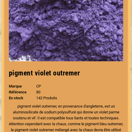
pigment violet outremer
Marque
CP
Référence
80
En stock
142 Produits
pigment violet outremer, en provenance d'angleterre, est un
aluminosilicate de sodium polysulfuré qui donne un violet parme
soutenu et vif. Il est compatible tous liants et toutes techniques.
Attention cependant avec la chaux, comme le pigment bleu outremer,
le pigment violet outremer mélangé avec la chaux devra être utilisé