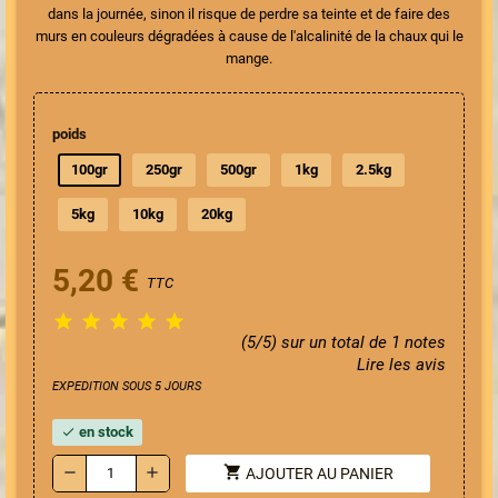
dans la journée, sinon il risque de perdre sa teinte et de faire des
murs en couleurs dégradées à cause de l'alcalinité de la chaux qui le
mange.
poids
100gr
250gr
500gr
1kg
2.5kg
5kg
10kg
20kg
5,20 €
TTC





(5/5) sur un total de 1 notes
Lire les avis
EXPEDITION SOUS 5 JOURS
en stock
check
shopping_cart
remove
add
AJOUTER AU PANIER