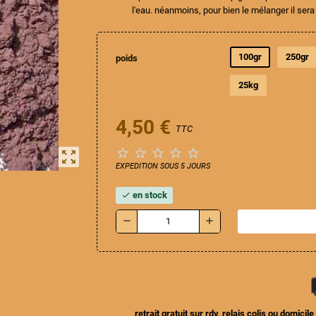
l'eau. néanmoins, pour bien le mélanger il sera
100gr
250gr
poids
25kg
4,50 €
TTC





zoom_out_map
EXPEDITION SOUS 5 JOURS
en stock
check
remove
add
S
retrait gratuit sur rdv, relais colis ou domici