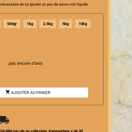
 nécessaire de lui ajouter un peu de savon noir liquide.
500gr
1kg
2.5kg
5kg
10kg
pas encore d'avis
shopping_cart
AJOUTER AU PANIER
le 24/48H par gls ou colissimo, transporteur + de 30