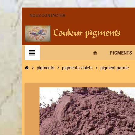
NOUS CONTACTER
view_headline
PIGMENTS
home
chevron_right
pigments
chevron_right
pigments violets
chevron_right
pigment parme