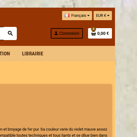
Français
EUR €
0
search
person
Connexion
0,00 €
ITION
LIBRAIRIE
 et broyage de fer pur. Sa couleur varie du violet mauve assez
patible toutes techniques et tous liants et se dilue bien dans