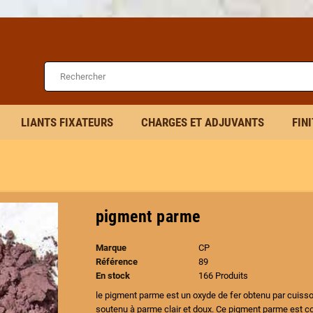
LIANTS FIXATEURS
CHARGES ET ADJUVANTS
FIN
pigment parme
Marque
CP
Référence
89
En stock
166 Produits
le pigment parme est un oxyde de fer obtenu par cuisson
soutenu à parme clair et doux. Ce pigment parme est com