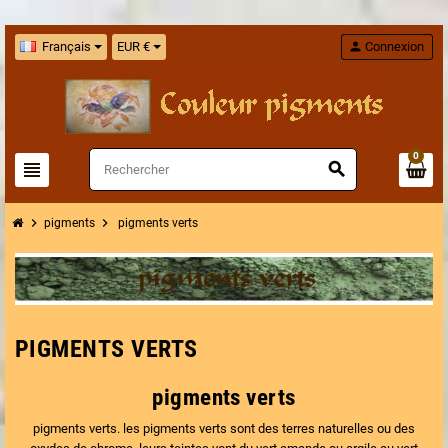
Français
EUR €
person
Connexion
0
view_headline
search
chevron_right
chevron_right
pigments
pigments verts
PIGMENTS VERTS
pigments verts
pigments verts. les pigments verts sont des terres naturelles ou des