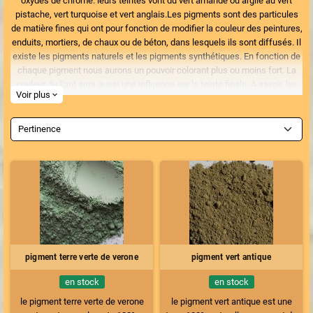
oxydes de chrome. leurs teintes vont du vert amande ou argile au vert
pistache, vert turquoise et vert anglais.Les pigments sont des particules
de matière fines qui ont pour fonction de modifier la couleur des peintures,
enduits, mortiers, de chaux ou de béton, dans lesquels ils sont diffusés. Il
existe les pigments naturels et les pigments synthétiques. En fonction de
chaque pigment nous aurons un pouvoir colorant plus ou moins fort. La
couleur du liant aura aussi une influence sur la teinte finale. A savoir, les
Voir plus
expand_more
terres vertes naturelles n'ont pas un fort pouvoir colorant.
Pertinence
pigment terre verte de verone
pigment vert antique
en stock
en stock
le pigment terre verte de verone
le pigment vert antique est une