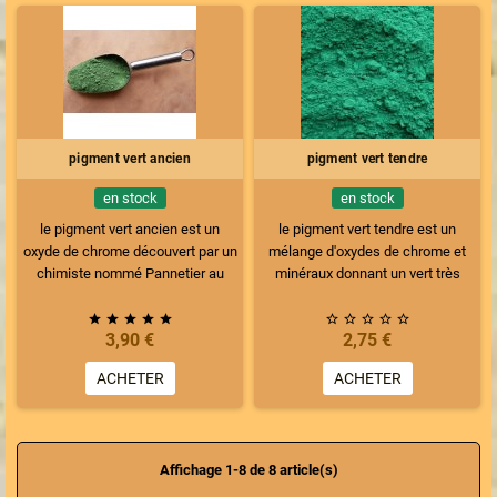
fort) vous obtiendrez un vert
couleur vert anis claire. Ce dosage
mousse.
est le maximum dans la chaux, au
delà cela ne colore pas plus.
pigment vert ancien
pigment vert tendre
en stock
en stock
le pigment vert ancien est un
le pigment vert tendre est un
oxyde de chrome découvert par un
mélange d'oxydes de chrome et
chimiste nommé Pannetier au
minéraux donnant un vert très
XIXième siècle. Ce pigment donne
légèrement bleuté avec un liant
une couleur vert anglais ou wagon
blanc et vert clair légèrement










3,90 €
2,75 €
clair ou vert pistache. Pigment
bleuté avec un liant transparent se
compatible toutes techniques et
rapprochant du vert malachite.
ACHETER
ACHETER
tous liants. C'est un vert terreux
très opaque et très solide que je
recommande particulièrement
dans la technique de la fresque à
Affichage 1-8 de 8 article(s)
fresco.