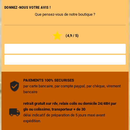
DONNEZ-NOUS VOTRE AVIS !
Que pensez-vous de notre boutique ?

(4,9 / 5)
TOUS LES AVIS BOUTIQUE

NOTER LA BOUTIQUE

PAIEMENTS 100% SECURISES
par carte bancaire, par compte paypal, par chèque, virement
bancaire
retrait gratuit sur rdv, relais colis ou domicile 24/48H par
gls ou colissimo, transporteur + de 30
délai indicatif de préparation de 5 jours maxi avant
expédition.