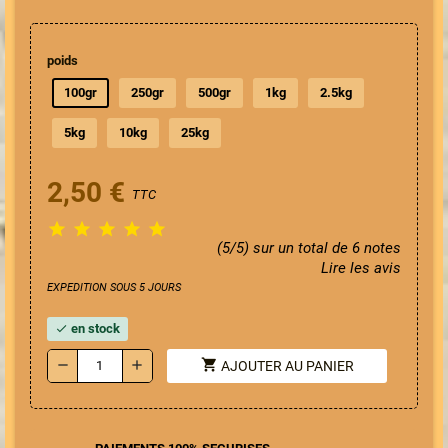
poids
100gr
250gr
500gr
1kg
2.5kg
5kg
10kg
25kg
2,50 €
TTC





(5/5) sur un total de 6 notes
Lire les avis
EXPEDITION SOUS 5 JOURS
en stock
check
shopping_cart
remove
add
AJOUTER AU PANIER