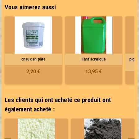
Vous aimerez aussi
chaux en pâte
liant acrylique
pigme
2,20 €
13,95 €
Les clients qui ont acheté ce produit ont
également acheté :